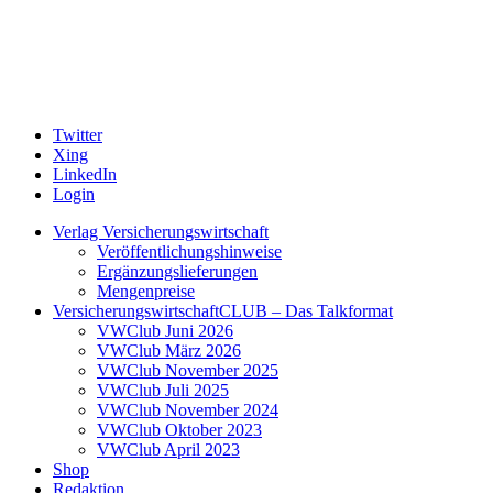
Twitter
Xing
LinkedIn
Login
Verlag Versicherungswirtschaft
Veröffentlichungshinweise
Ergänzungslieferungen
Mengenpreise
VersicherungswirtschaftCLUB – Das Talkformat
VWClub Juni 2026
VWClub März 2026
VWClub November 2025
VWClub Juli 2025
VWClub November 2024
VWClub Oktober 2023
VWClub April 2023
Shop
Redaktion