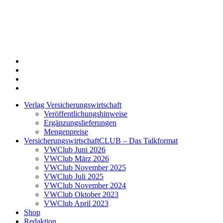
Twitter
Xing
LinkedIn
Login
Verlag Versicherungswirtschaft
Veröffentlichungshinweise
Ergänzungslieferungen
Mengenpreise
VersicherungswirtschaftCLUB – Das Talkformat
VWClub Juni 2026
VWClub März 2026
VWClub November 2025
VWClub Juli 2025
VWClub November 2024
VWClub Oktober 2023
VWClub April 2023
Shop
Redaktion