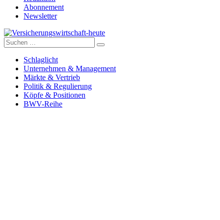
Abonnement
Newsletter
Suche
Versicherungswirtschaft-heute
nach:
Schlaglicht
Unternehmen & Management
Märkte & Vertrieb
Politik & Regulierung
Köpfe & Positionen
BWV-Reihe