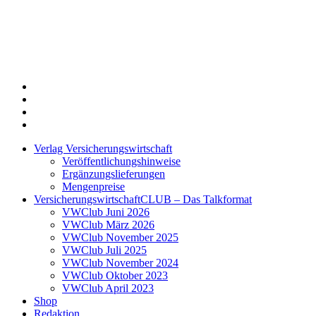
Twitter
Xing
LinkedIn
Login
Verlag Versicherungswirtschaft
Veröffentlichungshinweise
Ergänzungslieferungen
Mengenpreise
VersicherungswirtschaftCLUB – Das Talkformat
VWClub Juni 2026
VWClub März 2026
VWClub November 2025
VWClub Juli 2025
VWClub November 2024
VWClub Oktober 2023
VWClub April 2023
Shop
Redaktion