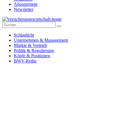
Abonnement
Newsletter
Suche
Versicherungswirtschaft-heute
nach:
Schlaglicht
Unternehmen & Management
Märkte & Vertrieb
Politik & Regulierung
Köpfe & Positionen
BWV-Reihe