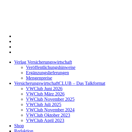
Twitter
Xing
LinkedIn
Login
Verlag Versicherungswirtschaft
Veröffentlichungshinweise
Ergänzungslieferungen
Mengenpreise
VersicherungswirtschaftCLUB – Das Talkformat
VWClub Juni 2026
VWClub März 2026
VWClub November 2025
VWClub Juli 2025
VWClub November 2024
VWClub Oktober 2023
VWClub April 2023
Shop
Redaktion