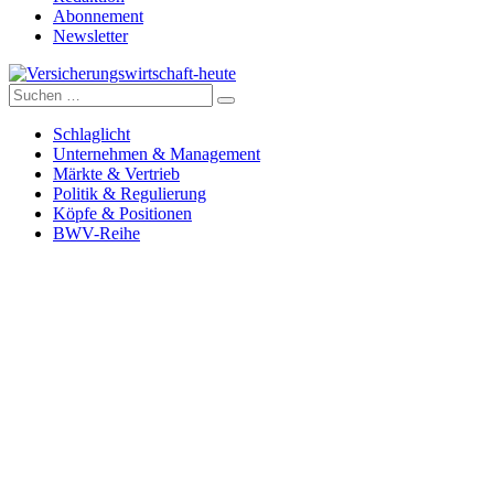
Abonnement
Newsletter
Suche
Versicherungswirtschaft-heute
nach:
Schlaglicht
Unternehmen & Management
Märkte & Vertrieb
Politik & Regulierung
Köpfe & Positionen
BWV-Reihe