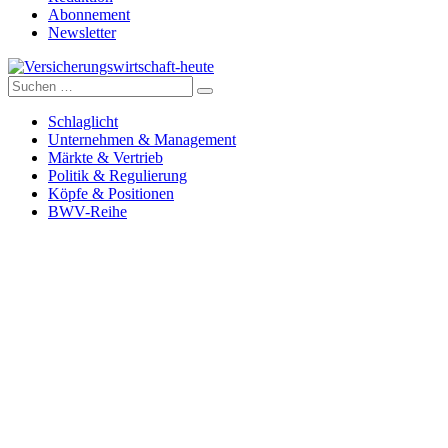
Abonnement
Newsletter
Suche
Versicherungswirtschaft-heute
nach:
Schlaglicht
Unternehmen & Management
Märkte & Vertrieb
Politik & Regulierung
Köpfe & Positionen
BWV-Reihe