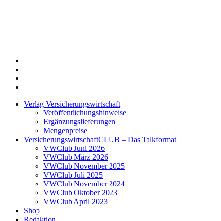
Twitter
Xing
LinkedIn
Login
Verlag Versicherungswirtschaft
Veröffentlichungshinweise
Ergänzungslieferungen
Mengenpreise
VersicherungswirtschaftCLUB – Das Talkformat
VWClub Juni 2026
VWClub März 2026
VWClub November 2025
VWClub Juli 2025
VWClub November 2024
VWClub Oktober 2023
VWClub April 2023
Shop
Redaktion