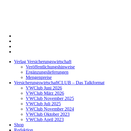
Twitter
Xing
LinkedIn
Login
Verlag Versicherungswirtschaft
Veröffentlichungshinweise
Ergänzungslieferungen
Mengenpreise
VersicherungswirtschaftCLUB – Das Talkformat
VWClub Juni 2026
VWClub März 2026
VWClub November 2025
VWClub Juli 2025
VWClub November 2024
VWClub Oktober 2023
VWClub April 2023
Shop
Redaktion