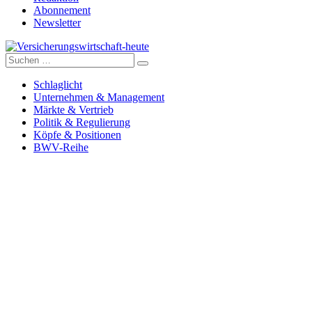
Abonnement
Newsletter
Suche
Versicherungswirtschaft-heute
nach:
Schlaglicht
Unternehmen & Management
Märkte & Vertrieb
Politik & Regulierung
Köpfe & Positionen
BWV-Reihe