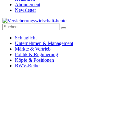
Abonnement
Newsletter
Suche
Versicherungswirtschaft-heute
nach:
Schlaglicht
Unternehmen & Management
Märkte & Vertrieb
Politik & Regulierung
Köpfe & Positionen
BWV-Reihe