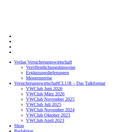
Twitter
Xing
LinkedIn
Login
Verlag Versicherungswirtschaft
Veröffentlichungshinweise
Ergänzungslieferungen
Mengenpreise
VersicherungswirtschaftCLUB – Das Talkformat
VWClub Juni 2026
VWClub März 2026
VWClub November 2025
VWClub Juli 2025
VWClub November 2024
VWClub Oktober 2023
VWClub April 2023
Shop
Redaktion