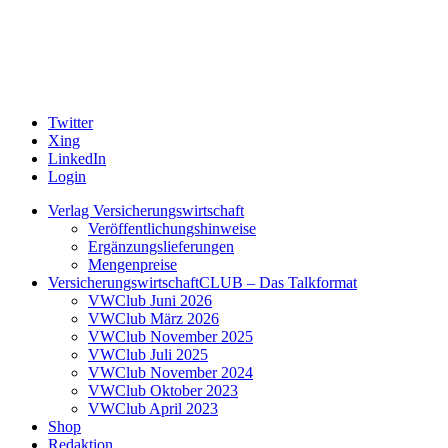
Twitter
Xing
LinkedIn
Login
Verlag Versicherungswirtschaft
Veröffentlichungshinweise
Ergänzungslieferungen
Mengenpreise
VersicherungswirtschaftCLUB – Das Talkformat
VWClub Juni 2026
VWClub März 2026
VWClub November 2025
VWClub Juli 2025
VWClub November 2024
VWClub Oktober 2023
VWClub April 2023
Shop
Redaktion