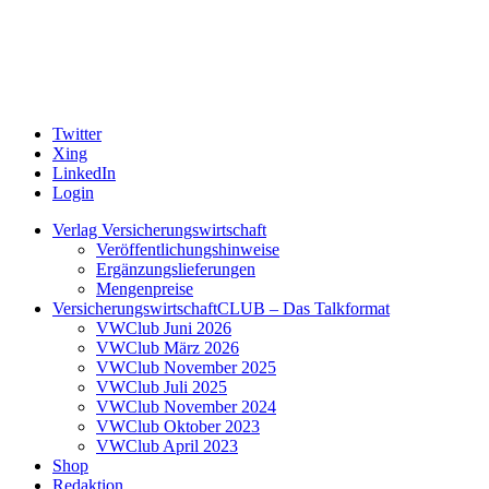
Twitter
Xing
LinkedIn
Login
Verlag Versicherungswirtschaft
Veröffentlichungshinweise
Ergänzungslieferungen
Mengenpreise
VersicherungswirtschaftCLUB – Das Talkformat
VWClub Juni 2026
VWClub März 2026
VWClub November 2025
VWClub Juli 2025
VWClub November 2024
VWClub Oktober 2023
VWClub April 2023
Shop
Redaktion