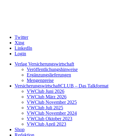
Twitter
Xing
LinkedIn
Login
Verlag Versicherungswirtschaft
Veröffentlichungshinweise
Ergänzungslieferungen
Mengenpreise
VersicherungswirtschaftCLUB – Das Talkformat
VWClub Juni 2026
VWClub März 2026
VWClub November 2025
VWClub Juli 2025
VWClub November 2024
VWClub Oktober 2023
VWClub April 2023
Shop
Redaktion