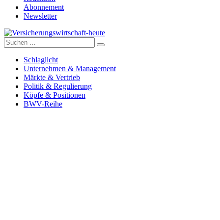
Abonnement
Newsletter
Suche
Versicherungswirtschaft-heute
nach:
Schlaglicht
Unternehmen & Management
Märkte & Vertrieb
Politik & Regulierung
Köpfe & Positionen
BWV-Reihe