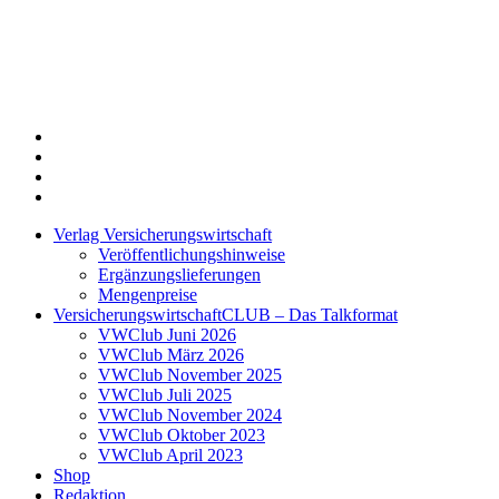
Twitter
Xing
LinkedIn
Login
Verlag Versicherungswirtschaft
Veröffentlichungshinweise
Ergänzungslieferungen
Mengenpreise
VersicherungswirtschaftCLUB – Das Talkformat
VWClub Juni 2026
VWClub März 2026
VWClub November 2025
VWClub Juli 2025
VWClub November 2024
VWClub Oktober 2023
VWClub April 2023
Shop
Redaktion