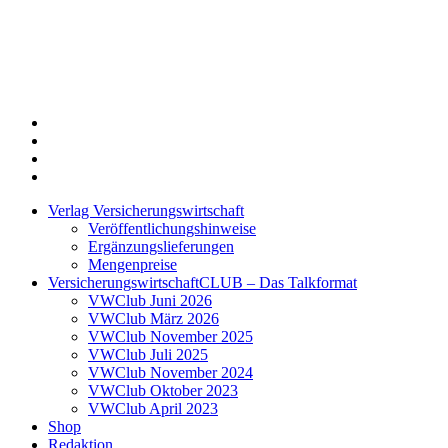
Twitter
Xing
LinkedIn
Login
Verlag Versicherungswirtschaft
Veröffentlichungshinweise
Ergänzungslieferungen
Mengenpreise
VersicherungswirtschaftCLUB – Das Talkformat
VWClub Juni 2026
VWClub März 2026
VWClub November 2025
VWClub Juli 2025
VWClub November 2024
VWClub Oktober 2023
VWClub April 2023
Shop
Redaktion