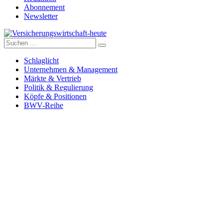
Abonnement
Newsletter
Suche
Versicherungswirtschaft-heute
nach:
Schlaglicht
Unternehmen & Management
Märkte & Vertrieb
Politik & Regulierung
Köpfe & Positionen
BWV-Reihe