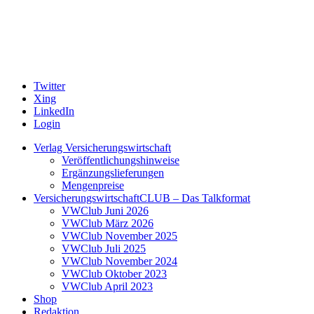
Twitter
Xing
LinkedIn
Login
Verlag Versicherungswirtschaft
Veröffentlichungshinweise
Ergänzungslieferungen
Mengenpreise
VersicherungswirtschaftCLUB – Das Talkformat
VWClub Juni 2026
VWClub März 2026
VWClub November 2025
VWClub Juli 2025
VWClub November 2024
VWClub Oktober 2023
VWClub April 2023
Shop
Redaktion