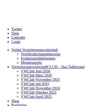
Twitter
Xing
LinkedIn
Login
Verlag Versicherungswirtschaft
Veröffentlichungshinweise
Ergänzungslieferungen
Mengenpreise
VersicherungswirtschaftCLUB – Das Talkformat
VWClub Juni 2026
VWClub März 2026
VWClub November 2025
VWClub Juli 2025
VWClub November 2024
VWClub Oktober 2023
VWClub April 2023
Shop
Redaktion