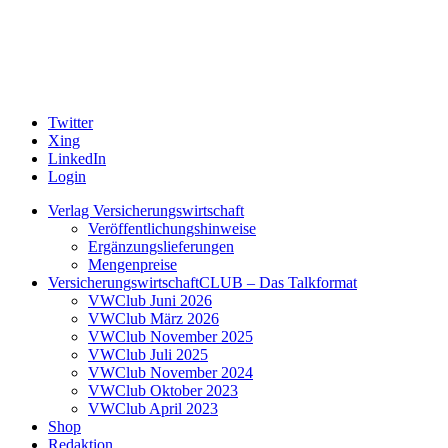
Twitter
Xing
LinkedIn
Login
Verlag Versicherungswirtschaft
Veröffentlichungshinweise
Ergänzungslieferungen
Mengenpreise
VersicherungswirtschaftCLUB – Das Talkformat
VWClub Juni 2026
VWClub März 2026
VWClub November 2025
VWClub Juli 2025
VWClub November 2024
VWClub Oktober 2023
VWClub April 2023
Shop
Redaktion