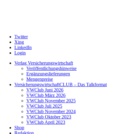
Twitter
Xing
LinkedIn
Login
Verlag Versicherungswirtschaft
Veröffentlichungshinweise
Ergänzungslieferungen
Mengenpreise
VersicherungswirtschaftCLUB – Das Talkformat
VWClub Juni 2026
VWClub März 2026
VWClub November 2025
VWClub Juli 2025
VWClub November 2024
VWClub Oktober 2023
VWClub April 2023
Shop
Redaktion