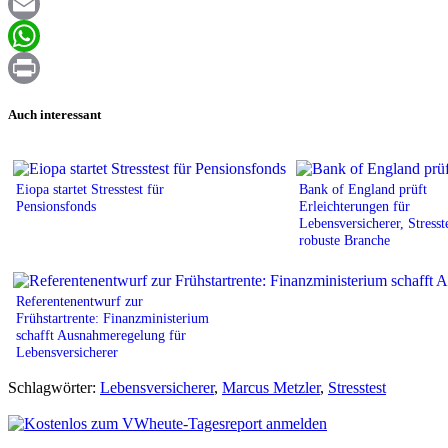
Facebook
Email
WhatsApp
Print
Auch interessant
Eiopa startet Stresstest für
Bank of England prüft
Pensionsfonds
Erleichterungen für
Lebensversicherer, Stresste
robuste Branche
Referentenentwurf zur
Frühstartrente: Finanzministerium
schafft Ausnahmeregelung für
Lebensversicherer
Schlagwörter:
Lebensversicherer
,
Marcus Metzler
,
Stresstest