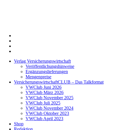
Twitter
Xing
LinkedIn
Login
Verlag Versicherungswirtschaft
Veröffentlichungshinweise
Ergänzungslieferungen
Mengenpreise
VersicherungswirtschaftCLUB – Das Talkformat
VWClub Juni 2026
VWClub März 2026
VWClub November 2025
VWClub Juli 2025
VWClub November 2024
VWClub Oktober 2023
VWClub April 2023
Shop
Redaktion