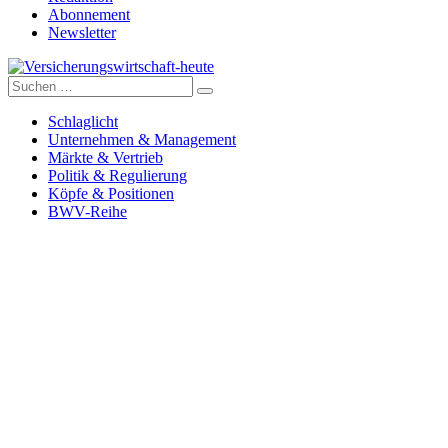
Abonnement
Newsletter
Suche
Versicherungswirtschaft-heute
nach:
Schlaglicht
Unternehmen & Management
Märkte & Vertrieb
Politik & Regulierung
Köpfe & Positionen
BWV-Reihe