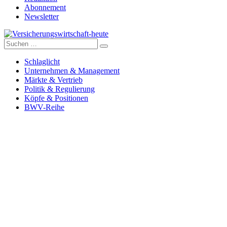
Abonnement
Newsletter
Suche
Versicherungswirtschaft-heute
nach:
Schlaglicht
Unternehmen & Management
Märkte & Vertrieb
Politik & Regulierung
Köpfe & Positionen
BWV-Reihe