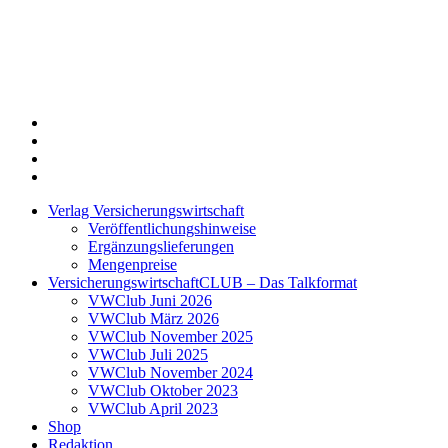
Twitter
Xing
LinkedIn
Login
Verlag Versicherungswirtschaft
Veröffentlichungshinweise
Ergänzungslieferungen
Mengenpreise
VersicherungswirtschaftCLUB – Das Talkformat
VWClub Juni 2026
VWClub März 2026
VWClub November 2025
VWClub Juli 2025
VWClub November 2024
VWClub Oktober 2023
VWClub April 2023
Shop
Redaktion