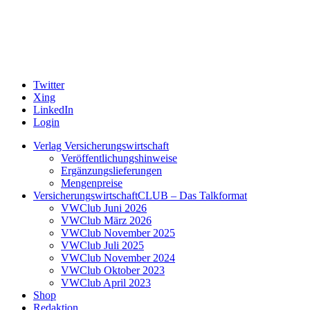
Twitter
Xing
LinkedIn
Login
Verlag Versicherungswirtschaft
Veröffentlichungshinweise
Ergänzungslieferungen
Mengenpreise
VersicherungswirtschaftCLUB – Das Talkformat
VWClub Juni 2026
VWClub März 2026
VWClub November 2025
VWClub Juli 2025
VWClub November 2024
VWClub Oktober 2023
VWClub April 2023
Shop
Redaktion