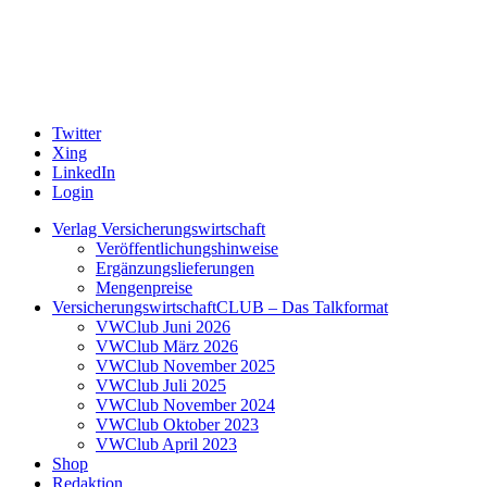
Twitter
Xing
LinkedIn
Login
Verlag Versicherungswirtschaft
Veröffentlichungshinweise
Ergänzungslieferungen
Mengenpreise
VersicherungswirtschaftCLUB – Das Talkformat
VWClub Juni 2026
VWClub März 2026
VWClub November 2025
VWClub Juli 2025
VWClub November 2024
VWClub Oktober 2023
VWClub April 2023
Shop
Redaktion