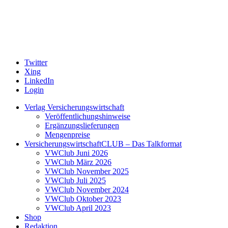
Twitter
Xing
LinkedIn
Login
Verlag Versicherungswirtschaft
Veröffentlichungshinweise
Ergänzungslieferungen
Mengenpreise
VersicherungswirtschaftCLUB – Das Talkformat
VWClub Juni 2026
VWClub März 2026
VWClub November 2025
VWClub Juli 2025
VWClub November 2024
VWClub Oktober 2023
VWClub April 2023
Shop
Redaktion