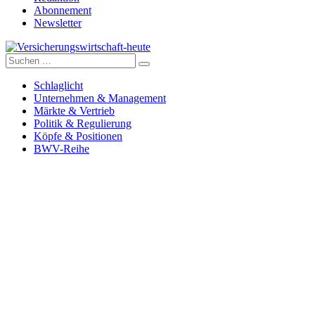
Abonnement
Newsletter
Suche
Versicherungswirtschaft-heute
nach:
Schlaglicht
Unternehmen & Management
Märkte & Vertrieb
Politik & Regulierung
Köpfe & Positionen
BWV-Reihe