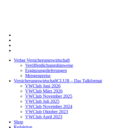
Twitter
Xing
LinkedIn
Login
Verlag Versicherungswirtschaft
Veröffentlichungshinweise
Ergänzungslieferungen
Mengenpreise
VersicherungswirtschaftCLUB – Das Talkformat
VWClub Juni 2026
VWClub März 2026
VWClub November 2025
VWClub Juli 2025
VWClub November 2024
VWClub Oktober 2023
VWClub April 2023
Shop
Redaktion