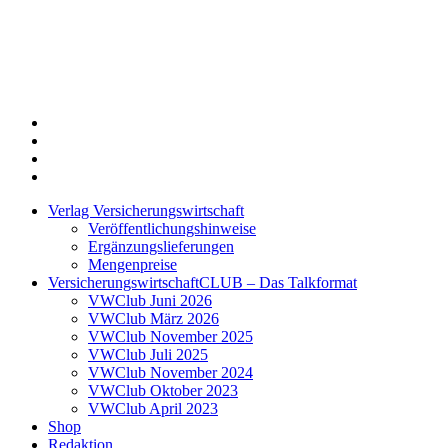
Twitter
Xing
LinkedIn
Login
Verlag Versicherungswirtschaft
Veröffentlichungshinweise
Ergänzungslieferungen
Mengenpreise
VersicherungswirtschaftCLUB – Das Talkformat
VWClub Juni 2026
VWClub März 2026
VWClub November 2025
VWClub Juli 2025
VWClub November 2024
VWClub Oktober 2023
VWClub April 2023
Shop
Redaktion