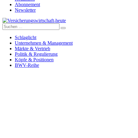
Abonnement
Newsletter
Suche
Versicherungswirtschaft-heute
nach:
Schlaglicht
Unternehmen & Management
Märkte & Vertrieb
Politik & Regulierung
Köpfe & Positionen
BWV-Reihe