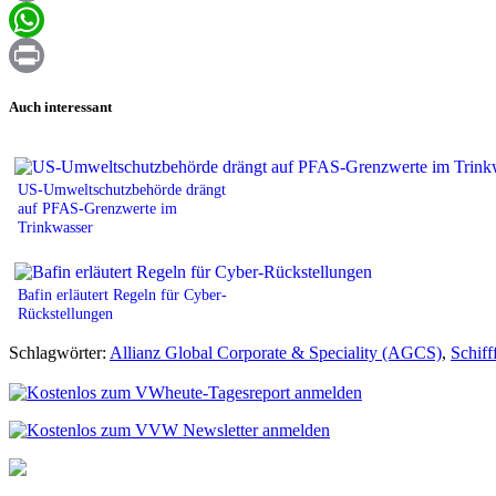
Email
WhatsApp
Print
Auch interessant
US-Umweltschutzbehörde drängt
auf PFAS-Grenzwerte im
Trinkwasser
Bafin erläutert Regeln für Cyber-
Rückstellungen
Schlagwörter:
Allianz Global Corporate & Speciality (AGCS)
,
Schiff