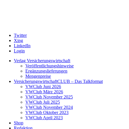
Twitter
Xing
LinkedIn
Login
Verlag Versicherungswirtschaft
Veröffentlichungshinweise
Ergänzungslieferungen
Mengenpreise
VersicherungswirtschaftCLUB – Das Talkformat
VWClub Juni 2026
VWClub März 2026
VWClub November 2025
VWClub Juli 2025
VWClub November 2024
VWClub Oktober 2023
VWClub April 2023
Shop
Redaktion