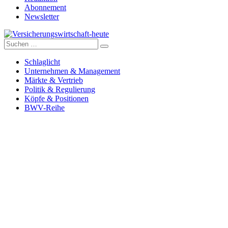
Abonnement
Newsletter
Suche
Versicherungswirtschaft-heute
nach:
Schlaglicht
Unternehmen & Management
Märkte & Vertrieb
Politik & Regulierung
Köpfe & Positionen
BWV-Reihe