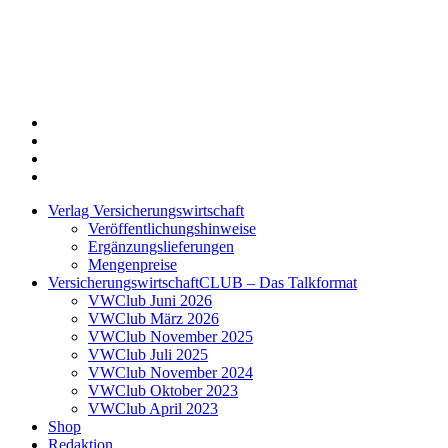
Twitter
Xing
LinkedIn
Login
Verlag Versicherungswirtschaft
Veröffentlichungshinweise
Ergänzungslieferungen
Mengenpreise
VersicherungswirtschaftCLUB – Das Talkformat
VWClub Juni 2026
VWClub März 2026
VWClub November 2025
VWClub Juli 2025
VWClub November 2024
VWClub Oktober 2023
VWClub April 2023
Shop
Redaktion