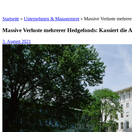
Startseite
»
Unternehmen & Management
»
Massive Verluste mehrere
Massive Verluste mehrerer Hedgefonds: Kassiert die A
3. August 2021