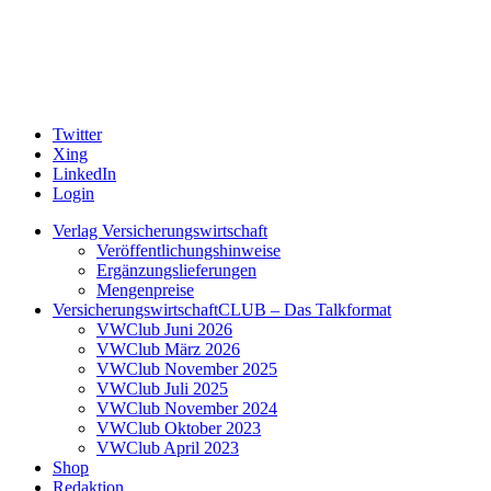
Twitter
Xing
LinkedIn
Login
Verlag Versicherungswirtschaft
Veröffentlichungshinweise
Ergänzungslieferungen
Mengenpreise
VersicherungswirtschaftCLUB – Das Talkformat
VWClub Juni 2026
VWClub März 2026
VWClub November 2025
VWClub Juli 2025
VWClub November 2024
VWClub Oktober 2023
VWClub April 2023
Shop
Redaktion