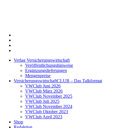
Twitter
Xing
LinkedIn
Login
Verlag Versicherungswirtschaft
Veröffentlichungshinweise
Ergänzungslieferungen
Mengenpreise
VersicherungswirtschaftCLUB – Das Talkformat
VWClub Juni 2026
VWClub März 2026
VWClub November 2025
VWClub Juli 2025
VWClub November 2024
VWClub Oktober 2023
VWClub April 2023
Shop
Redaktion