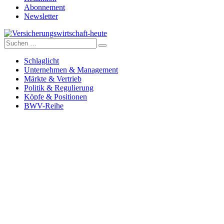
Abonnement
Newsletter
Suche
Versicherungswirtschaft-heute
nach:
Schlaglicht
Unternehmen & Management
Märkte & Vertrieb
Politik & Regulierung
Köpfe & Positionen
BWV-Reihe