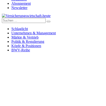
Abonnement
Newsletter
Suche
Versicherungswirtschaft-heute
nach:
Schlaglicht
Unternehmen & Management
Märkte & Vertrieb
Politik & Regulierung
Köpfe & Positionen
BWV-Reihe