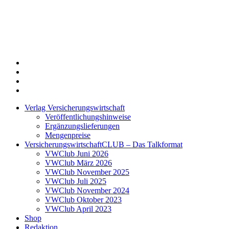
Twitter
Xing
LinkedIn
Login
Verlag Versicherungswirtschaft
Veröffentlichungshinweise
Ergänzungslieferungen
Mengenpreise
VersicherungswirtschaftCLUB – Das Talkformat
VWClub Juni 2026
VWClub März 2026
VWClub November 2025
VWClub Juli 2025
VWClub November 2024
VWClub Oktober 2023
VWClub April 2023
Shop
Redaktion