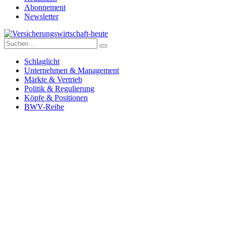
Abonnement
Newsletter
Suche
Versicherungswirtschaft-heute
nach:
Schlaglicht
Unternehmen & Management
Märkte & Vertrieb
Politik & Regulierung
Köpfe & Positionen
BWV-Reihe