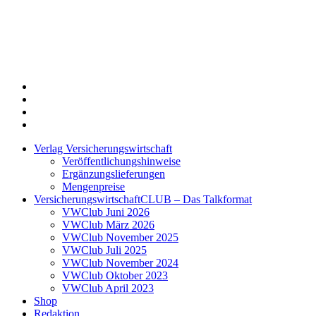
Twitter
Xing
LinkedIn
Login
Verlag Versicherungswirtschaft
Veröffentlichungshinweise
Ergänzungslieferungen
Mengenpreise
VersicherungswirtschaftCLUB – Das Talkformat
VWClub Juni 2026
VWClub März 2026
VWClub November 2025
VWClub Juli 2025
VWClub November 2024
VWClub Oktober 2023
VWClub April 2023
Shop
Redaktion