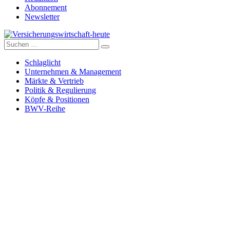
Abonnement
Newsletter
Suche
Versicherungswirtschaft-heute
nach:
Schlaglicht
Unternehmen & Management
Märkte & Vertrieb
Politik & Regulierung
Köpfe & Positionen
BWV-Reihe