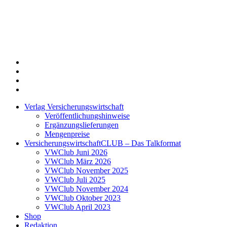
Twitter
Xing
LinkedIn
Login
Verlag Versicherungswirtschaft
Veröffentlichungshinweise
Ergänzungslieferungen
Mengenpreise
VersicherungswirtschaftCLUB – Das Talkformat
VWClub Juni 2026
VWClub März 2026
VWClub November 2025
VWClub Juli 2025
VWClub November 2024
VWClub Oktober 2023
VWClub April 2023
Shop
Redaktion