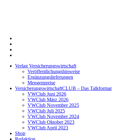
Twitter
Xing
LinkedIn
Login
Verlag Versicherungswirtschaft
Veröffentlichungshinweise
Ergänzungslieferungen
Mengenpreise
VersicherungswirtschaftCLUB – Das Talkformat
VWClub Juni 2026
VWClub März 2026
VWClub November 2025
VWClub Juli 2025
VWClub November 2024
VWClub Oktober 2023
VWClub April 2023
Shop
Redaktion