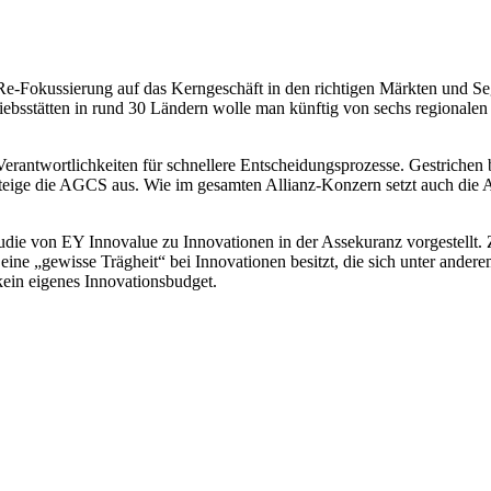
„Re-Fokussierung auf das Kerngeschäft in den richtigen Märkten und
triebsstätten in rund 30 Ländern wolle man künftig von sechs regional
Verantwortlichkeiten für schnellere Entscheidungsprozesse. Gestrichen b
steige die AGCS aus. Wie im gesamten Allianz-Konzern setzt auch die
udie von EY Innovalue zu Innovationen in der Assekuranz vorgestellt.
ine „gewisse Trägheit“ bei Innovationen besitzt, die sich unter ande
kein eigenes Innovationsbudget.