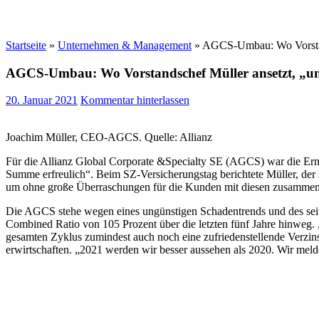
Startseite
»
Unternehmen & Management
»
AGCS-Umbau: Wo Vorstand
AGCS-Umbau: Wo Vorstandschef Müller ansetzt, „um 
20. Januar 2021
Kommentar hinterlassen
Joachim Müller, CEO-AGCS. Quelle: Allianz
Für die Allianz Global Corporate &Specialty SE (AGCS) war die Er
Summe erfreulich“. Beim SZ-Versicherungstag berichtete Müller, de
um ohne große Überraschungen für die Kunden mit diesen zusammen
Die AGCS stehe wegen eines ungünstigen Schadentrends und des seit v
Combined Ratio von 105 Prozent über die letzten fünf Jahre hinweg. „
gesamten Zyklus zumindest auch noch eine zufriedenstellende Verzi
erwirtschaften. „2021 werden wir besser aussehen als 2020. Wir mel