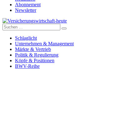
Abonnement
Newsletter
Suche
Versicherungswirtschaft-heute
nach:
Schlaglicht
Unternehmen & Management
Märkte & Vertrieb
Politik & Regulierung
Köpfe & Positionen
BWV-Reihe