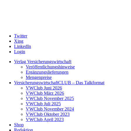
Twitter
Xing
LinkedIn
Login
Verlag Versicherungswirtschaft
Veröffentlichungshinweise
Ergänzungslieferungen
Mengenpreise
VersicherungswirtschaftCLUB – Das Talkformat
VWClub Juni 2026
VWClub März 2026
VWClub November 2025
VWClub Juli 2025
VWClub November 2024
VWClub Oktober 2023
VWClub April 2023
Shop
Redaktion