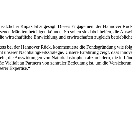
tzlicher Kapazität zugesagt. Dieses Engagement der Hannover Rück unt
senen Märkten beteiligen können. So sollen sie dabei helfen, die Aus
 wirtschaftliche Entwicklung und erwirtschaften zugleich betriebliche
kets bei der Hannover Rück, kommentierte die Fondsgründung wie folgt
nt unserer Nachhaltigkeitsstrategie. Unsere Erfahrung zeigt, dass innov
geht, die Auswirkungen von Naturkatastrophen abzumildern, die in Lä
e Vielfalt an Partnern von zentraler Bedeutung ist, um die Versicherun
serer Expertise.“