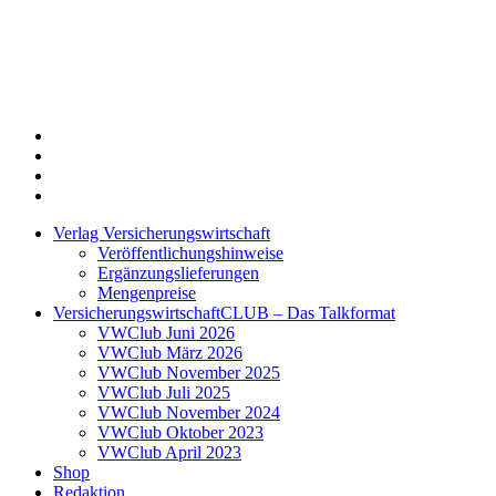
Twitter
Xing
LinkedIn
Login
Verlag Versicherungswirtschaft
Veröffentlichungshinweise
Ergänzungslieferungen
Mengenpreise
VersicherungswirtschaftCLUB – Das Talkformat
VWClub Juni 2026
VWClub März 2026
VWClub November 2025
VWClub Juli 2025
VWClub November 2024
VWClub Oktober 2023
VWClub April 2023
Shop
Redaktion