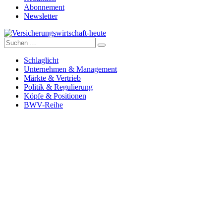
Abonnement
Newsletter
Suche
Versicherungswirtschaft-heute
nach:
Schlaglicht
Unternehmen & Management
Märkte & Vertrieb
Politik & Regulierung
Köpfe & Positionen
BWV-Reihe