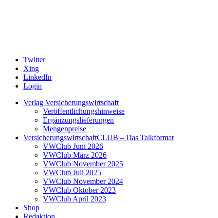
Twitter
Xing
LinkedIn
Login
Verlag Versicherungswirtschaft
Veröffentlichungshinweise
Ergänzungslieferungen
Mengenpreise
VersicherungswirtschaftCLUB – Das Talkformat
VWClub Juni 2026
VWClub März 2026
VWClub November 2025
VWClub Juli 2025
VWClub November 2024
VWClub Oktober 2023
VWClub April 2023
Shop
Redaktion