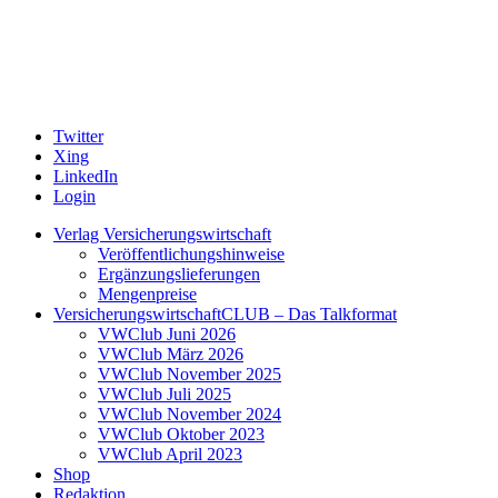
Twitter
Xing
LinkedIn
Login
Verlag Versicherungswirtschaft
Veröffentlichungshinweise
Ergänzungslieferungen
Mengenpreise
VersicherungswirtschaftCLUB – Das Talkformat
VWClub Juni 2026
VWClub März 2026
VWClub November 2025
VWClub Juli 2025
VWClub November 2024
VWClub Oktober 2023
VWClub April 2023
Shop
Redaktion