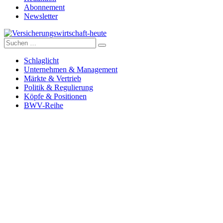
Abonnement
Newsletter
Suche
Versicherungswirtschaft-heute
nach:
Schlaglicht
Unternehmen & Management
Märkte & Vertrieb
Politik & Regulierung
Köpfe & Positionen
BWV-Reihe