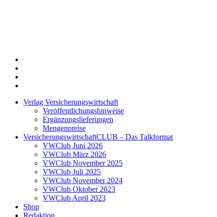
Twitter
Xing
LinkedIn
Login
Verlag Versicherungswirtschaft
Veröffentlichungshinweise
Ergänzungslieferungen
Mengenpreise
VersicherungswirtschaftCLUB – Das Talkformat
VWClub Juni 2026
VWClub März 2026
VWClub November 2025
VWClub Juli 2025
VWClub November 2024
VWClub Oktober 2023
VWClub April 2023
Shop
Redaktion