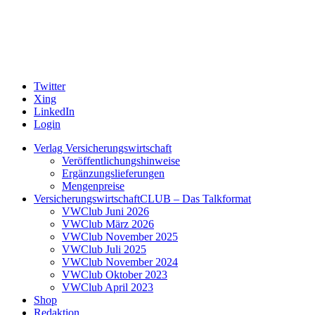
Twitter
Xing
LinkedIn
Login
Verlag Versicherungswirtschaft
Veröffentlichungshinweise
Ergänzungslieferungen
Mengenpreise
VersicherungswirtschaftCLUB – Das Talkformat
VWClub Juni 2026
VWClub März 2026
VWClub November 2025
VWClub Juli 2025
VWClub November 2024
VWClub Oktober 2023
VWClub April 2023
Shop
Redaktion