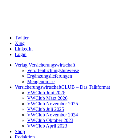
Twitter
Xing
LinkedIn
Login
Verlag Versicherungswirtschaft
Veröffentlichungshinweise
Ergänzungslieferungen
Mengenpreise
VersicherungswirtschaftCLUB – Das Talkformat
VWClub Juni 2026
VWClub März 2026
VWClub November 2025
VWClub Juli 2025
VWClub November 2024
VWClub Oktober 2023
VWClub April 2023
Shop
Redaktion