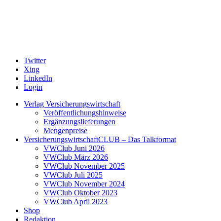
Twitter
Xing
LinkedIn
Login
Verlag Versicherungswirtschaft
Veröffentlichungshinweise
Ergänzungslieferungen
Mengenpreise
VersicherungswirtschaftCLUB – Das Talkformat
VWClub Juni 2026
VWClub März 2026
VWClub November 2025
VWClub Juli 2025
VWClub November 2024
VWClub Oktober 2023
VWClub April 2023
Shop
Redaktion