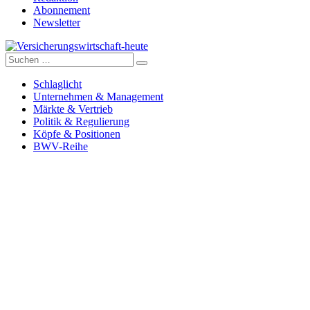
Abonnement
Newsletter
Suche
Versicherungswirtschaft-heute
nach:
Schlaglicht
Unternehmen & Management
Märkte & Vertrieb
Politik & Regulierung
Köpfe & Positionen
BWV-Reihe