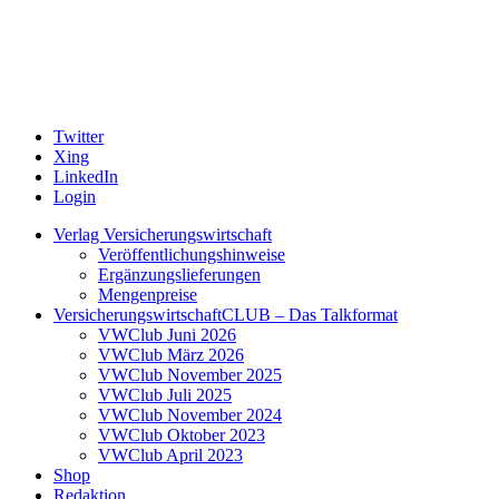
Twitter
Xing
LinkedIn
Login
Verlag Versicherungswirtschaft
Veröffentlichungshinweise
Ergänzungslieferungen
Mengenpreise
VersicherungswirtschaftCLUB – Das Talkformat
VWClub Juni 2026
VWClub März 2026
VWClub November 2025
VWClub Juli 2025
VWClub November 2024
VWClub Oktober 2023
VWClub April 2023
Shop
Redaktion