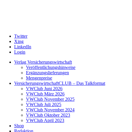
Twitter
Xing
LinkedIn
Login
Verlag Versicherungswirtschaft
Veröffentlichungshinweise
Ergänzungslieferungen
Mengenpreise
VersicherungswirtschaftCLUB – Das Talkformat
VWClub Juni 2026
VWClub März 2026
VWClub November 2025
VWClub Juli 2025
VWClub November 2024
VWClub Oktober 2023
VWClub April 2023
Shop
Redaktion