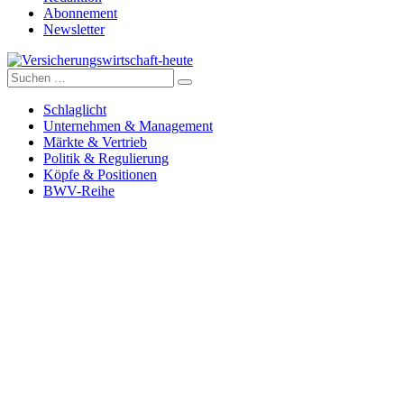
Abonnement
Newsletter
Suche
Versicherungswirtschaft-heute
nach:
Schlaglicht
Unternehmen & Management
Märkte & Vertrieb
Politik & Regulierung
Köpfe & Positionen
BWV-Reihe