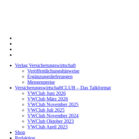
Twitter
Xing
LinkedIn
Login
Verlag Versicherungswirtschaft
Veröffentlichungshinweise
Ergänzungslieferungen
Mengenpreise
VersicherungswirtschaftCLUB – Das Talkformat
VWClub Juni 2026
VWClub März 2026
VWClub November 2025
VWClub Juli 2025
VWClub November 2024
VWClub Oktober 2023
VWClub April 2023
Shop
Redaktion