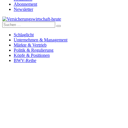
Abonnement
Newsletter
Suche
Versicherungswirtschaft-heute
nach:
Schlaglicht
Unternehmen & Management
Märkte & Vertrieb
Politik & Regulierung
Köpfe & Positionen
BWV-Reihe