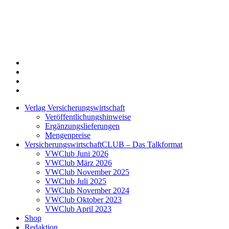
Twitter
Xing
LinkedIn
Login
Verlag Versicherungswirtschaft
Veröffentlichungshinweise
Ergänzungslieferungen
Mengenpreise
VersicherungswirtschaftCLUB – Das Talkformat
VWClub Juni 2026
VWClub März 2026
VWClub November 2025
VWClub Juli 2025
VWClub November 2024
VWClub Oktober 2023
VWClub April 2023
Shop
Redaktion