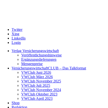
Twitter
Xing
LinkedIn
Login
Verlag Versicherungswirtschaft
Veröffentlichungshinweise
Ergänzungslieferungen
Mengenpreise
VersicherungswirtschaftCLUB – Das Talkformat
VWClub Juni 2026
VWClub März 2026
VWClub November 2025
VWClub Juli 2025
VWClub November 2024
VWClub Oktober 2023
VWClub April 2023
Shop
Redaktion