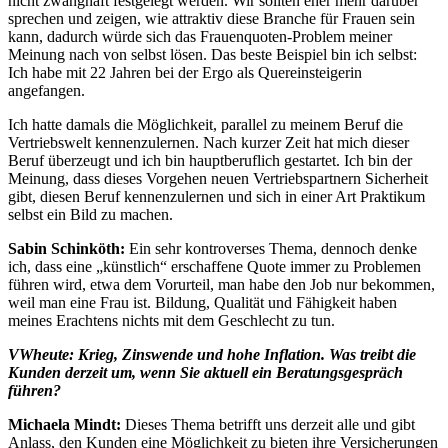
nicht zwanghaft festgelegt werden. Wir sollten eher mehr darüber
sprechen und zeigen, wie attraktiv diese Branche für Frauen sein
kann, dadurch würde sich das Frauenquoten-Problem meiner
Meinung nach von selbst lösen. Das beste Beispiel bin ich selbst:
Ich habe mit 22 Jahren bei der Ergo als Quereinsteigerin
angefangen.
Ich hatte damals die Möglichkeit, parallel zu meinem Beruf die
Vertriebswelt kennenzulernen. Nach kurzer Zeit hat mich dieser
Beruf überzeugt und ich bin hauptberuflich gestartet. Ich bin der
Meinung, dass dieses Vorgehen neuen Vertriebspartnern Sicherheit
gibt, diesen Beruf kennenzulernen und sich in einer Art Praktikum
selbst ein Bild zu machen.
Sabin Schinköth:
Ein sehr kontroverses Thema, dennoch denke
ich, dass eine „künstlich“ erschaffene Quote immer zu Problemen
führen wird, etwa dem Vorurteil, man habe den Job nur bekommen,
weil man eine Frau ist. Bildung, Qualität und Fähigkeit haben
meines Erachtens nichts mit dem Geschlecht zu tun.
VWheute: Krieg, Zinswende und hohe Inflation. Was treibt die
Kunden derzeit um, wenn Sie aktuell ein Beratungsgespräch
führen?
Michaela Mindt:
Dieses Thema betrifft uns derzeit alle und gibt
Anlass, den Kunden eine Möglichkeit zu bieten ihre Versicherungen