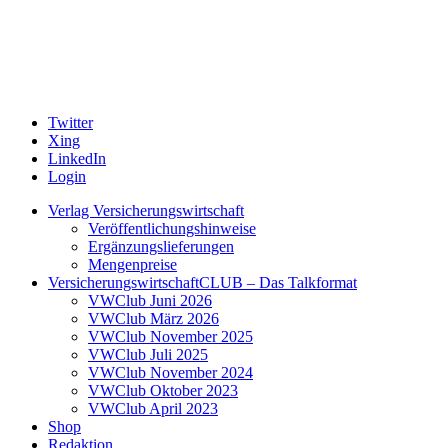
Twitter
Xing
LinkedIn
Login
Verlag Versicherungswirtschaft
Veröffentlichungshinweise
Ergänzungslieferungen
Mengenpreise
VersicherungswirtschaftCLUB – Das Talkformat
VWClub Juni 2026
VWClub März 2026
VWClub November 2025
VWClub Juli 2025
VWClub November 2024
VWClub Oktober 2023
VWClub April 2023
Shop
Redaktion