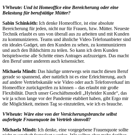
VWheute:
Und ist Homeoffice eine Bereicherung oder eine
Belastung für berufstätige Mütter?
Sabin Schinköth:
Ich denke Homeoffice, ist eine absolute
Bereicherung für jeden, nicht nur für Frauen, bzw. Mütter. Neueste
Technik erlaubt es uns von überall aus zu arbeiten und mit Kunden
zu kommunizieren. Teams und ähnliche Video-Telefonanbieter sind
ein ideales Gadget, um den Kunden zu sehen, zu kommunizieren
und auch den Bildschirm zu teilen. So kann ich dem Kunden
beispielsweise alle Schritte eines Antrages aufzuzeigen. Das macht
den Beruf unter anderem auch krisensicher.
Michaela Mindt:
Das häufige unterwegs sein macht diesen Beruf
gerade so spannend, aber natürlich ist es eine Erleichterung, auch
auf andere Vertriebskanäle wie Video oder auch Telefonverkauf im
Homeoffice zurückgreifen zu können – das erlaubt mir große
Flexibilität. Durch unser Geschäftsmodell „Hybrider Kunde“, das
wir ja schon lange vor der Pandemie etabliert haben, gibt Ergo mir
die Möglichkeit, meinen Tag so einzuteilen, wie ich es brauche.
VWheute: Wäre eine von der Versicherungsbranche selbst
auferlegte Frauenquote im Vertrieb sinnvoll?
Michaela Mindt:
Ich denke, eine vorgegebene Frauenquote sollte