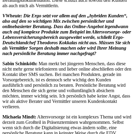
Beratungsdokumentation. Diese schützt auch sowohl den Kunden
als auch mich als Vermittlerin.
VWheute: Die Ergo setzt vor allem auf den „hybriden Kunden“,
also auf den so wichtigen Mix zwischen persönlicher und
onlinebasierter Beratung. Dass das Online-Angebot irgendwann
auch auf komplexe Produkte zum Beispiel im Altersvorsorge- oder
Lebensversicherungsbereich ausgeweitet werde, schließt Ergo-
Deutschlandchef Theodoros Kokkalas nicht aus. Müssen Sie sich
als Vermittler Sorgen deshalb machen oder wird Ihrer Meinung
nach persönliche Beratung immer nachgefragt?
Sabin Schinköth:
Man merkt bei jüngeren Menschen, dass diese
nicht mehr gerne telefonieren und lieber online abschließen oder den
Kontakt über SMS suchen. Bei manchen Produkten, gerade im
Vorsorgebereich, ist es dennoch sehr wichtig den Kunden
ausführlich und persönlich zu beraten. Persönliche Beratung wird
den Menschen die sich gerne und vollumfänglich absichern
möchten, immer wichtig sein. Ich persönlich habe keine Angst, dass
wir als aktive Berater und Vermittler unseren Kundenkontakt
verlieren.
Michaela Mindt:
Altersvorsorge ist ein komplexes Thema und wird
derzeit zum Großteil in Präsenzterminen wahrgenommen. Selbst
wenn sich durch die Digitalisierung etwas ändern sollte, eine
persönliche Beratung kann in keinster Weise durch die EDV