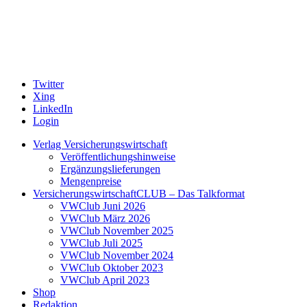
Twitter
Xing
LinkedIn
Login
Verlag Versicherungswirtschaft
Veröffentlichungshinweise
Ergänzungslieferungen
Mengenpreise
VersicherungswirtschaftCLUB – Das Talkformat
VWClub Juni 2026
VWClub März 2026
VWClub November 2025
VWClub Juli 2025
VWClub November 2024
VWClub Oktober 2023
VWClub April 2023
Shop
Redaktion