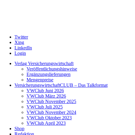
Twitter
Xing
LinkedIn
Login
Verlag Versicherungswirtschaft
Veröffentlichungshinweise
Ergänzungslieferungen
Mengenpreise
VersicherungswirtschaftCLUB – Das Talkformat
VWClub Juni 2026
VWClub März 2026
VWClub November 2025
VWClub Juli 2025
VWClub November 2024
VWClub Oktober 2023
VWClub April 2023
Shop
Redaktion