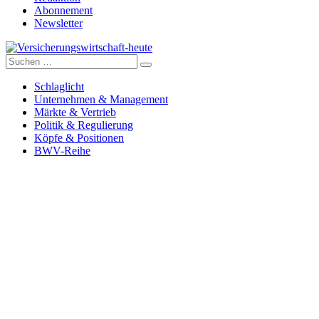
Abonnement
Newsletter
Suche
Versicherungswirtschaft-heute
nach:
Schlaglicht
Unternehmen & Management
Märkte & Vertrieb
Politik & Regulierung
Köpfe & Positionen
BWV-Reihe