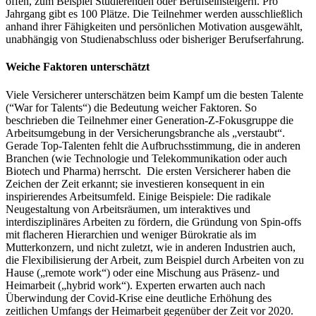
offen, zum Beispiel Studierenden oder Berufseinsteigern. Pro
Jahrgang gibt es 100 Plätze. Die Teilnehmer werden ausschließlich
anhand ihrer Fähigkeiten und persönlichen Motivation ausgewählt,
unabhängig von Studienabschluss oder bisheriger Berufserfahrung.
Weiche Faktoren unterschätzt
Viele Versicherer unterschätzen beim Kampf um die besten Talente
(“War for Talents“) die Bedeutung weicher Faktoren. So
beschrieben die Teilnehmer einer Generation-Z-Fokusgruppe die
Arbeitsumgebung in der Versicherungsbranche als „verstaubt“.
Gerade Top-Talenten fehlt die Aufbruchsstimmung, die in anderen
Branchen (wie Technologie und Telekommunikation oder auch
Biotech und Pharma) herrscht. Die ersten Versicherer haben die
Zeichen der Zeit erkannt; sie investieren konsequent in ein
inspirierendes Arbeitsumfeld. Einige Beispiele: Die radikale
Neugestaltung von Arbeitsräumen, um interaktives und
interdisziplinäres Arbeiten zu fördern, die Gründung von Spin-offs
mit flacheren Hierarchien und weniger Bürokratie als im
Mutterkonzern, und nicht zuletzt, wie in anderen Industrien auch,
die Flexibilisierung der Arbeit, zum Beispiel durch Arbeiten von zu
Hause („remote work“) oder eine Mischung aus Präsenz- und
Heimarbeit („hybrid work“). Experten erwarten auch nach
Überwindung der Covid-Krise eine deutliche Erhöhung des
zeitlichen Umfangs der Heimarbeit gegenüber der Zeit vor 2020.