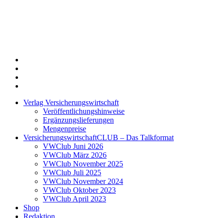
Twitter
Xing
LinkedIn
Login
Verlag Versicherungswirtschaft
Veröffentlichungshinweise
Ergänzungslieferungen
Mengenpreise
VersicherungswirtschaftCLUB – Das Talkformat
VWClub Juni 2026
VWClub März 2026
VWClub November 2025
VWClub Juli 2025
VWClub November 2024
VWClub Oktober 2023
VWClub April 2023
Shop
Redaktion