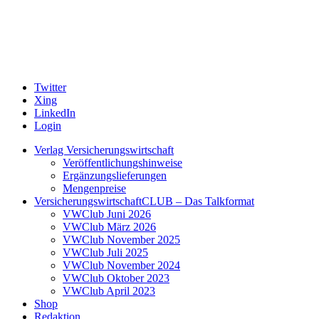
Twitter
Xing
LinkedIn
Login
Verlag Versicherungswirtschaft
Veröffentlichungshinweise
Ergänzungslieferungen
Mengenpreise
VersicherungswirtschaftCLUB – Das Talkformat
VWClub Juni 2026
VWClub März 2026
VWClub November 2025
VWClub Juli 2025
VWClub November 2024
VWClub Oktober 2023
VWClub April 2023
Shop
Redaktion